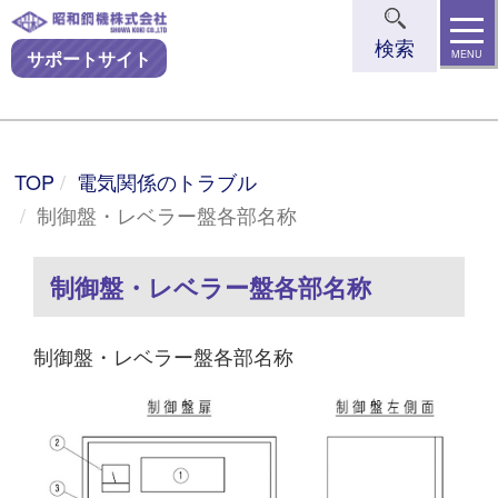
t
検索
o
サポートサイト
MENU
g
g
l
TOP
電気関係のトラブル
e
制御盤・レベラー盤各部名称
n
a
制御盤・レベラー盤各部名称
v
i
g
制御盤・レベラー盤各部名称
a
t
i
o